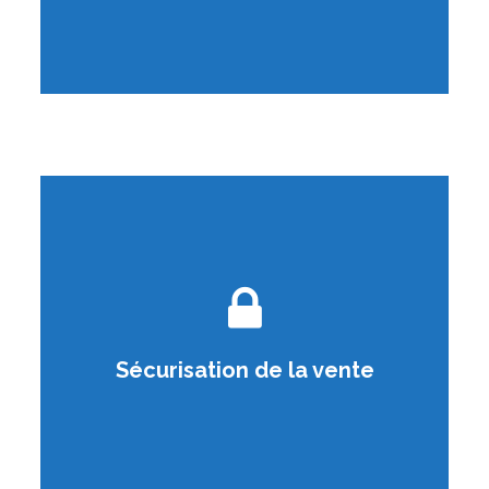
Grâce à notre réseau d’acquéreurs
qualifiés et à notre maîtrise des aspects
un
juridiques et financiers, nous assurons
processus sécurisé de bout en bout
Nous vous accompagnons dans toutes
Sécurisation de la vente
les démarches administratives et
légales, pour une transaction fluide.