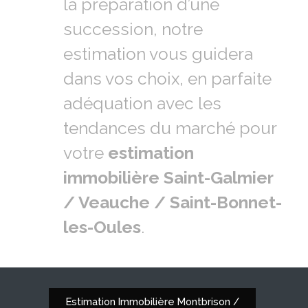
la préparation d’une
succession, notre
estimation vous guidera
dans vos choix, en parfaite
adéquation avec les
tendances du marché pour
votre
estimation
immobilière Saint-Galmier
/ Veauche / Saint-Bonnet-
les-Oules
.
Estimation Immobilière Montbrison /