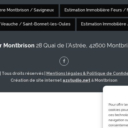
ière Montbrison / Savigneux
Estimation Immobilière Feurs /
/ Veauche / Saint-Bonnet-les-Oules
Estimation Immobilière
r Montbrison
28 Quai de l'Astrée, 42600 Montbr
Facebook
| Tous droits réservés |
Mentions légales & Politique de Confide
Création de site internet
azstudio.net
à Montbrison
Pour offrir 
cookies pour
ces technolo
navigation ou
consentement