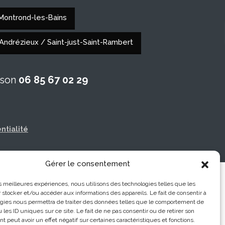
 Montrond-les-Bains
 Andrézieux / Saint-just-Saint-Rambert
ison
06 85 67 02 29
ntialité
Gérer le consentement
les meilleures expériences, nous utilisons des technologies telles que les
 stocker et/ou accéder aux informations des appareils. Le fait de consentir à
gies nous permettra de traiter des données telles que le comportement de
 les ID uniques sur ce site. Le fait de ne pas consentir ou de retirer son
 peut avoir un effet négatif sur certaines caractéristiques et fonctions.