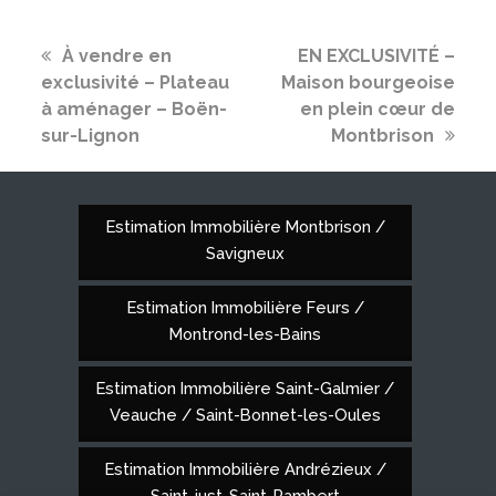
previous
next
À vendre en
EN EXCLUSIVITÉ –
post:
post:
exclusivité – Plateau
Maison bourgeoise
à aménager – Boën-
en plein cœur de
sur-Lignon
Montbrison
Estimation Immobilière Montbrison /
Savigneux
Estimation Immobilière Feurs /
Montrond-les-Bains
Estimation Immobilière Saint-Galmier /
Veauche / Saint-Bonnet-les-Oules
Estimation Immobilière Andrézieux /
Saint-just-Saint-Rambert