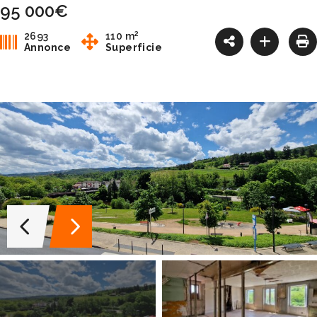
95 000€
2
2693
110 m
Annonce
Superficie