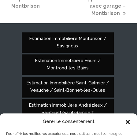
Montbrison
avec garage –
Montbrison
Estimation Immobilière Montbrison /
Savigneux
Estimation Immobilière Feurs /
Montrond-les-Bains
Estimation Immobilière Saint-Galmier /
Veauche / Saint-Bonnet-les-Oules
Estimation Immobilière Andrézieux /
Saint-just-Saint-Rambert
Gérer le consentement
Pour offrir les meilleures expériences, nous utilisons des technologies
Pompel Immobilier Montbrison
28 Quai