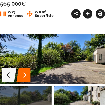
565 000€
2
2723
270 m
Annonce
Superficie