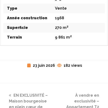
Type
Vente
Année construction
1968
2
Superficie
270 m
2
Terrain
9 861 m
23 juin 2026
182 views
previous
next
EN EXCLUSIVITÉ –
À vendre en
post:
post:
Maison bourgeoise
exclusivité –
en plein cœur de
Appartement T2