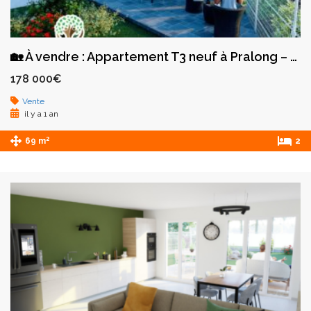
🏡 À vendre : Appartement T3 neuf à Pralong – Un cadre de vie moderne et confortable
178 000€
Vente
il y a 1 an
2
69 m
2