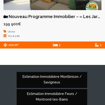
🏡 Nouveau Programme Immobilier – « Les Jardins de l’Aube » à Montbrison
199 900€
Vente
il y a 1 an
2
102 m
3
1
Estimation Immobilière Montbrison /
Savigneux
Estimation Immobilière Feurs /
Montrond-les-Bains