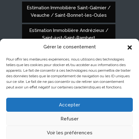
Estimation Immobilière Saint-Galmier /
Veauche / Saint-Bonnet-les-Oules
Estimation Immobilière Andrézieux /
Saint-just-Saint-Rambert
Gérer le consentement
Pour offrir les meilleures expériences, nous utilisons des technologies
Pompel Immobilier Montbrison
28 Quai
telles que les cookies pour stocker et/ou accéder aux informations des
appareils. Le fait de consentir à ces technologies nous permettra de traiter
de l'Astrée, 42600 Montbrison
06 85 67
des données telles que le comportement de navigation ou les ID uniques
sur ce site. Le fait de ne pas consentir ou de retirer son consentement
peut avoir un effet négatif sur certaines caractéristiques et fonctions.
02 29
Accepter
Facebook
Refuser
© 2026 | Tous droits réservés |
Mentions légales &
Politique de Confidentialité
Voir les préférences
Création de site internet
azstudio.net
à