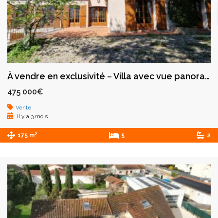
À vendre en exclusivité – Villa avec vue panoramique – Saint-Galmier
475 000€
Vente
il y a 3 mois
2
175 m
5
2